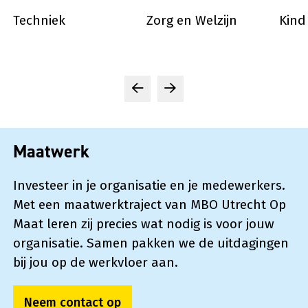
Techniek
Zorg en Welzijn
Kind
Techniek
Zorg en Welzijn
Kind
Previous slide
Next slide
Maatwerk
Investeer in je organisatie en je medewerkers.
Met een maatwerktraject van MBO Utrecht Op
Maat leren zij precies wat nodig is voor jouw
organisatie. Samen pakken we de uitdagingen
bij jou op de werkvloer aan.
Neem contact op