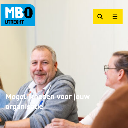
Zoeken
Men
MBO Utrecht Op Maat
Mogelijkheden voor jouw
organisatie