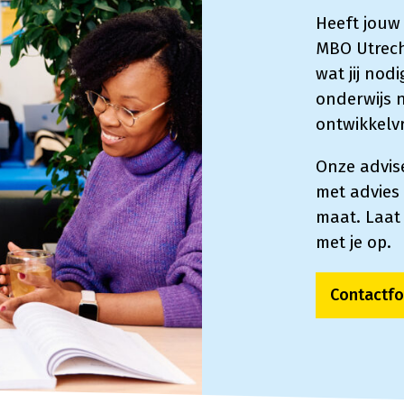
Heeft jouw
MBO Utrech
wat jij no
onderwijs n
ontwikkelv
Onze advis
met advies 
maat. Laat
met je op.
Contactfo