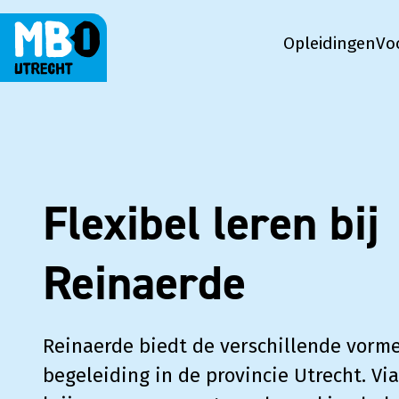
Opleidingen
Vo
MBO Utrecht Op Maat
Flexibel leren bij
Reinaerde
Reinaerde biedt de verschillende vorm
begeleiding in de provincie Utrecht. Vi