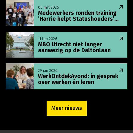
Lees meer over Medewerkers ronden training ’Har
05 mrt 2026
Medewerkers ronden training
’Harrie helpt Statushouders’
succesvol af!
Lees meer over MBO Utrecht niet langer aanwezi
11 feb 2026
MBO Utrecht niet langer
aanwezig op de Daltonlaan
Lees meer over WerkOntdekAvond: in gesprek ove
29 jan 2026
WerkOntdekAvond: in gesprek
over werken én leren
Meer nieuws