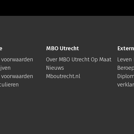
e
MBO Utrecht
Extern
 voorwaarden
Over MBO Utrecht Op Maat
Leven 
ijven
Nieuws
Beroep
 voorwaarden
Mboutrecht.nl
Diplom
culieren
verkla