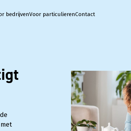
or bedrijven
Voor particulieren
Contact
igt
 de
 met