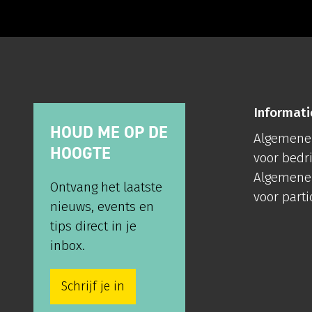
Informati
HOUD ME OP DE
Algemene
HOOGTE
voor bedr
Algemene
Ontvang het laatste
voor parti
nieuws, events en
tips direct in je
inbox.
Schrijf je in