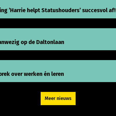
ng ’Harrie helpt Statushouders’ succesvol af!
ezig op de Daltonlaan
anwezig op de Daltonlaan
over werken én leren
rek over werken én leren
Meer nieuws