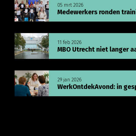
05 mrt 2026
Medewerkers ronden traini
Lees meer over MBO Utrecht niet langer aanw
11 feb 2026
MBO Utrecht niet langer a
Lees meer over WerkOntdekAvond: in gesprek 
29 jan 2026
WerkOntdekAvond: in gesp