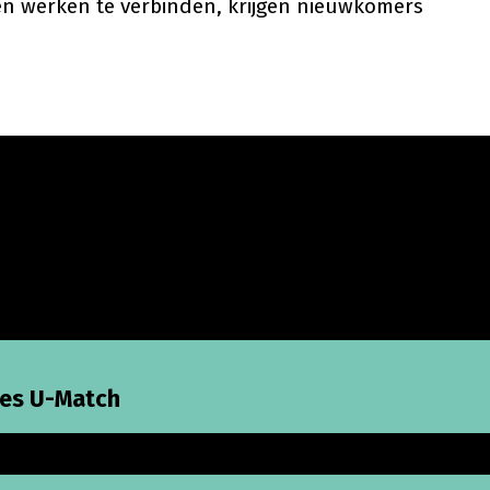
n en werken te verbinden, krijgen nieuwkomers
-Match
ces U-Match
Harrie helpt Statushouders’ succesvol af!