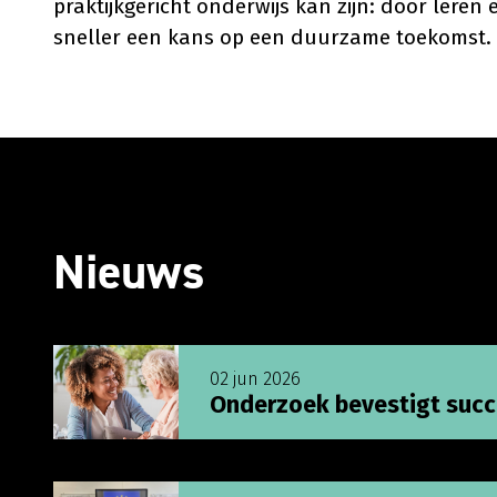
praktijkgericht onderwijs kan zijn: door lere
sneller een kans op een duurzame toekomst.
Nieuws
Lees meer over Onderzoek bevestigt succes U
02 jun 2026
Onderzoek bevestigt suc
Lees meer over Medewerkers ronden training ’