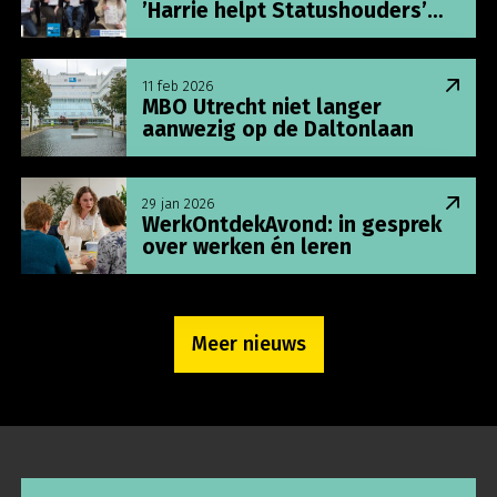
’Harrie helpt Statushouders’
succesvol af!
Lees meer over MBO Utrecht niet langer aanwezi
11 feb 2026
MBO Utrecht niet langer
aanwezig op de Daltonlaan
Lees meer over WerkOntdekAvond: in gesprek ove
29 jan 2026
WerkOntdekAvond: in gesprek
over werken én leren
Meer nieuws